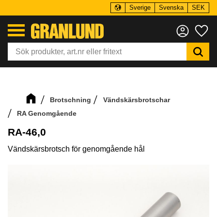
Sverige
Svenska
SEK
Meny
Fa
Brotschning
Vändskärsbrotschar
RA Genomgående
RA-46,0
Vändskärsbrotsch för genomgående hål