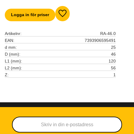
Logga in för priser
Lägg till i favoriter
Artikelnr
RA-46.0
EAN
7393906595491
d mm
25
D (mm)
46
L1 (mm)
120
L2 (mm)
56
Z
1