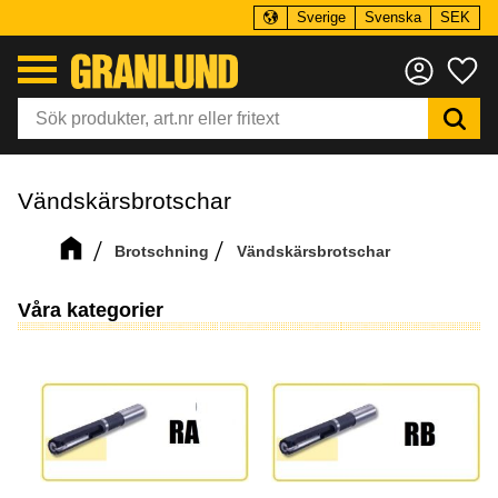
Sverige
Svenska
SEK
Meny
Fa
Vändskärsbrotschar
Brotschning
Vändskärsbrotschar
Våra kategorier