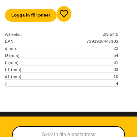
Logga in för priser
Lägg till i favoriter
Artikelnr
2N-54.0
EAN
7393906447103
d mm
22
D (mm)
54
L (mm)
61
L1 (mm)
33
d1 (mm)
10
Z
4