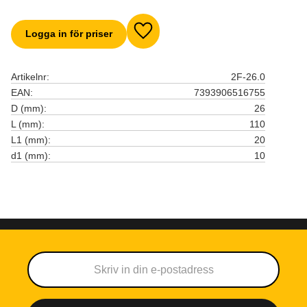
Logga in för priser
Lägg till i favoriter
Artikelnr
2F-26.0
EAN
7393906516755
D (mm)
26
L (mm)
110
L1 (mm)
20
d1 (mm)
10