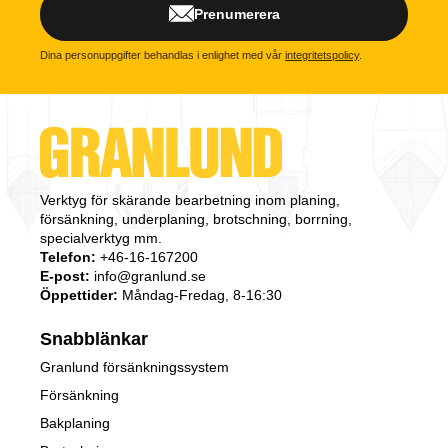
Prenumerera
Dina personuppgifter behandlas i enlighet med vår
integritetspolicy
.
Verktyg för skärande bearbetning inom planing,
försänkning, underplaning, brotschning, borrning,
specialverktyg mm.
Telefon:
+46-16-167200
E-post:
info@granlund.se
Öppettider:
Måndag-Fredag, 8-16:30
Snabblänkar
Granlund försänkningssystem
Försänkning
Bakplaning