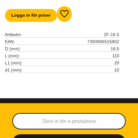
Logga in för priser
Lägg till i favoriter
Artikelnr
2F-16.5
EAN
7393906515802
D (mm)
16,5
L (mm)
110
L1 (mm)
20
d1 (mm)
10