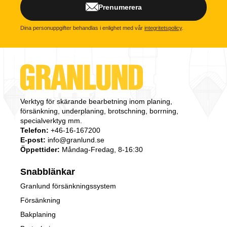
Prenumerera
Dina personuppgifter behandlas i enlighet med vår
integritetspolicy
.
Verktyg för skärande bearbetning inom planing,
försänkning, underplaning, brotschning, borrning,
specialverktyg mm.
Telefon:
+46-16-167200
E-post:
info@granlund.se
Öppettider:
Måndag-Fredag, 8-16:30
Snabblänkar
Granlund försänkningssystem
Försänkning
Bakplaning