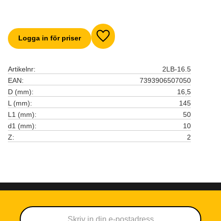
Logga in för priser
Lägg till i favoriter
Artikelnr
2LB-16.5
EAN
7393906507050
D (mm)
16,5
L (mm)
145
L1 (mm)
50
d1 (mm)
10
Z
2