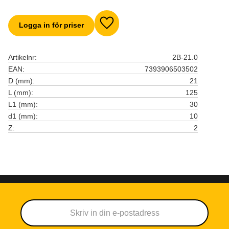
Logga in för priser
Lägg till i favoriter
Artikelnr
2B-21.0
EAN
7393906503502
D (mm)
21
L (mm)
125
L1 (mm)
30
d1 (mm)
10
Z
2