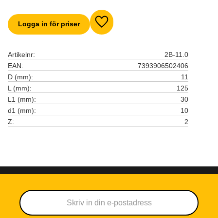
Logga in för priser
Lägg till i favoriter
Artikelnr
2B-11.0
EAN
7393906502406
D (mm)
11
L (mm)
125
L1 (mm)
30
d1 (mm)
10
Z
2