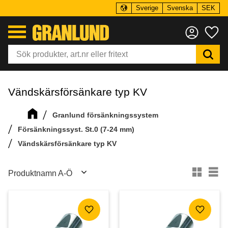
Sverige
Svenska
SEK
Meny
Fa
Vändskärsförsänkare typ KV
Granlund försänkningssystem
Försänkningssyst. St.0 (7-24 mm)
Vändskärsförsänkare typ KV
Välj sortering
Vä
Lägg till i favoriter
Lägg till