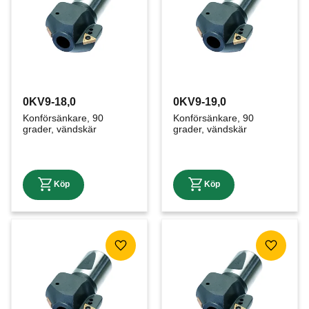
0KV9-18,0
0KV9-19,0
Konförsänkare, 90 
Konförsänkare, 90 
grader, vändskär
grader, vändskär
Lägg till i favoriter
Lägg till