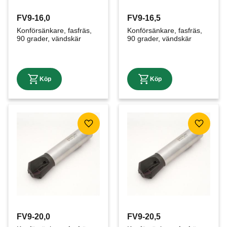
FV9-16,0
FV9-16,5
Konförsänkare, fasfräs, 
Konförsänkare, fasfräs, 
90 grader, vändskär
90 grader, vändskär
Lägg till i favoriter
Lägg till
FV9-20,0
FV9-20,5