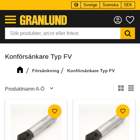
Sverige
Svenska
SEK
Meny
Fa
Konförsänkare Typ FV
Försänkning
Konförsänkare Typ FV
Välj sortering
Vä
Lägg till i favoriter
Lägg till