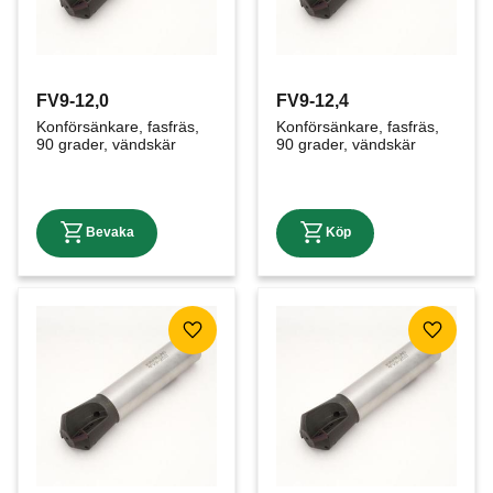
FV9-12,0
FV9-12,4
Konförsänkare, fasfräs, 
Konförsänkare, fasfräs, 
90 grader, vändskär
90 grader, vändskär
Lägg till i favoriter
Lägg till