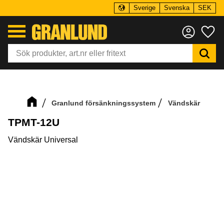
Sverige
Svenska
SEK
Meny
Fa
Granlund försänkningssystem
Vändskär
TPMT-12U
Vändskär Universal