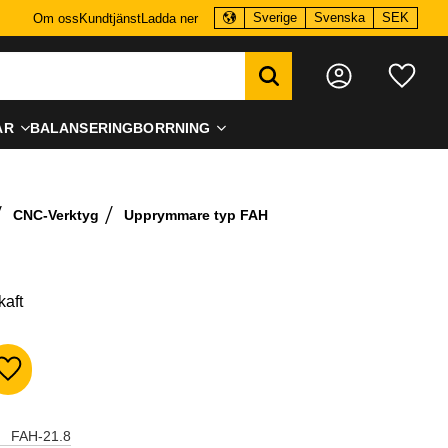
Sverige
Svenska
SEK
Om oss
Kundtjänst
Ladda ner
Favo
AR
BALANSERING
BORRNING
CNC-Verktyg
Upprymmare typ FAH
aft
Lägg till i favoriter
FAH-21.8