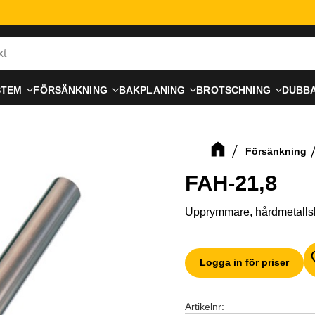
STEM
FÖRSÄNKNING
BAKPLANING
BROTSCHNING
DUBB
Försänkning
FAH-21,8
Upprymmare, hårdmetallsk
Logga in för priser
Artikelnr