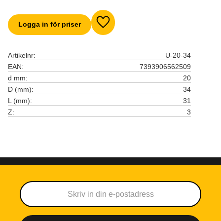
Logga in för priser
Lägg till i favoriter
Artikelnr
U-20-34
EAN
7393906562509
d mm
20
D (mm)
34
L (mm)
31
Z
3