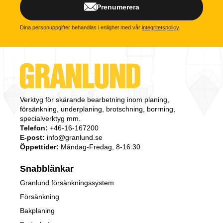
Prenumerera
Dina personuppgifter behandlas i enlighet med vår
integritetspolicy
.
Verktyg för skärande bearbetning inom planing,
försänkning, underplaning, brotschning, borrning,
specialverktyg mm.
Telefon:
+46-16-167200
E-post:
info@granlund.se
Öppettider:
Måndag-Fredag, 8-16:30
Snabblänkar
Granlund försänkningssystem
Försänkning
Bakplaning