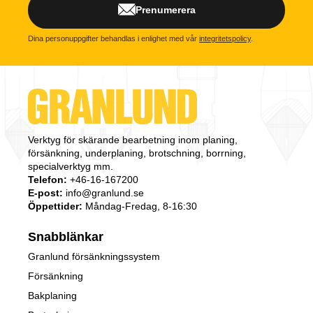
Prenumerera
Dina personuppgifter behandlas i enlighet med vår
integritetspolicy
.
Verktyg för skärande bearbetning inom planing,
försänkning, underplaning, brotschning, borrning,
specialverktyg mm.
Telefon:
+46-16-167200
E-post:
info@granlund.se
Öppettider:
Måndag-Fredag, 8-16:30
Snabblänkar
Granlund försänkningssystem
Försänkning
Bakplaning