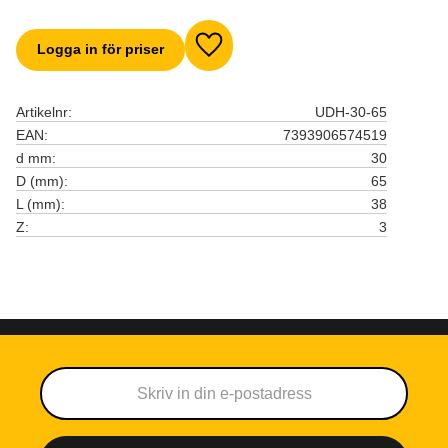
Logga in för priser
Lägg till i favoriter
Artikelnr
UDH-30-65
EAN
7393906574519
d mm
30
D (mm)
65
L (mm)
38
Z
3