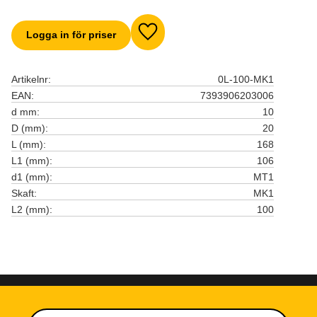
Logga in för priser
Lägg till i favoriter
Artikelnr
0L-100-MK1
EAN
7393906203006
d mm
10
D (mm)
20
L (mm)
168
L1 (mm)
106
d1 (mm)
MT1
Skaft
MK1
L2 (mm)
100