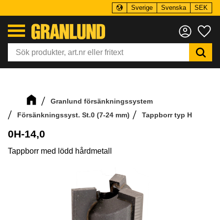
Sverige
Svenska
SEK
Meny
Fa
Granlund försänkningssystem
Försänkningssyst. St.0 (7-24 mm)
Tappborr typ H
0H-14,0
Tappborr med lödd hårdmetall