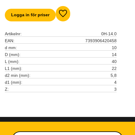
Logga in för priser
Lägg till i favoriter
Artikelnr
0H-14.0
EAN
7393906420458
d mm
10
D (mm)
14
L (mm)
40
L1 (mm)
22
d2 min (mm)
5,8
d1 (mm)
4
Z
3