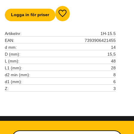
Logga in för priser
Lägg till i favoriter
Artikelnr
1H-15.5
EAN
7393906421455
d mm
14
D (mm)
15,5
L (mm)
48
L1 (mm)
28
d2 min (mm)
8
d1 (mm)
6
Z
3