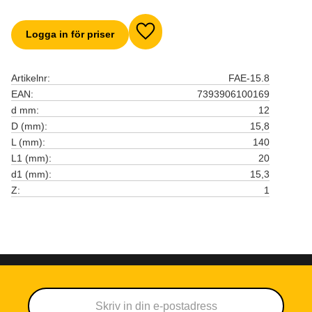
Logga in för priser
Lägg till i favoriter
Artikelnr
FAE-15.8
EAN
7393906100169
d mm
12
D (mm)
15,8
L (mm)
140
L1 (mm)
20
d1 (mm)
15,3
Z
1