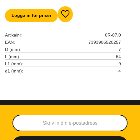
Logga in för priser
Lägg till i favoriter
Artikelnr
0R-07.0
EAN
7393906520257
D (mm)
7
L (mm)
64
L1 (mm)
9
d1 (mm)
4