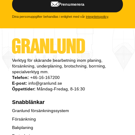
Prenumerera
Dina personuppgifter behandlas i enlighet med vår
integritetspolicy
.
Verktyg för skärande bearbetning inom planing,
försänkning, underplaning, brotschning, borrning,
specialverktyg mm.
Telefon:
+46-16-167200
E-post:
info@granlund.se
Öppettider:
Måndag-Fredag, 8-16:30
Snabblänkar
Granlund försänkningssystem
Försänkning
Bakplaning