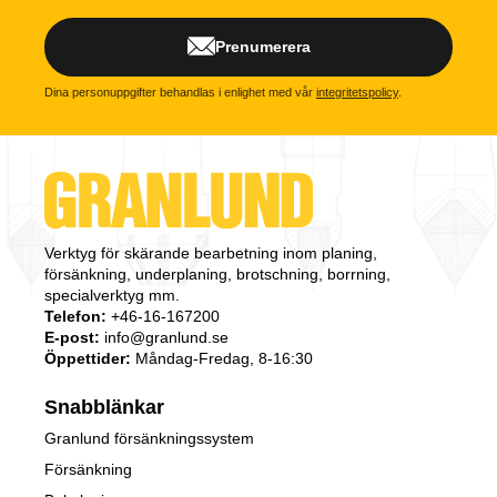
Prenumerera
Dina personuppgifter behandlas i enlighet med vår
integritetspolicy
.
Verktyg för skärande bearbetning inom planing,
försänkning, underplaning, brotschning, borrning,
specialverktyg mm.
Telefon:
+46-16-167200
E-post:
info@granlund.se
Öppettider:
Måndag-Fredag, 8-16:30
Snabblänkar
Granlund försänkningssystem
Försänkning