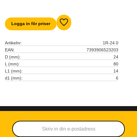
Logga in för priser
Lägg till i favoriter
Artikelnr
1R-24.0
EAN
7393906523203
D (mm)
24
L (mm)
80
L1 (mm)
14
d1 (mm)
6