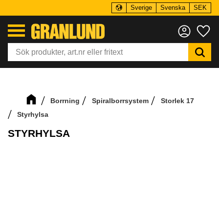
Sverige
Svenska
SEK
Meny
Fa
Borrning
Spiralborrsystem
Storlek 17
Styrhylsa
STYRHYLSA