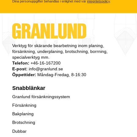
Dina personuppgifter behandlas i enlighet med vår
integritetspolicy
.
Verktyg för skärande bearbetning inom planing,
försänkning, underplaning, brotschning, borrning,
specialverktyg mm.
Telefon:
+46-16-167200
E-post:
info@granlund.se
Öppettider:
Måndag-Fredag, 8-16:30
Snabblänkar
Granlund försänkningssystem
Försänkning
Bakplaning
Brotschning
Dubbar