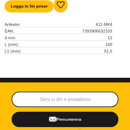
Logga in för priser
Lägg till i favoriter
Artikelnr
611-MK4
EAN
7393906632103
d mm
12
L (mm)
160
L1 (mm)
51,5
Prenumerera