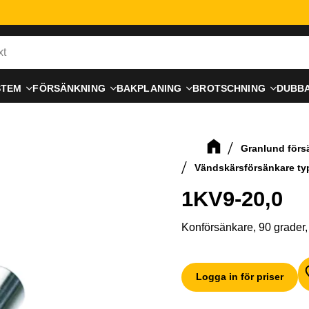
STEM
FÖRSÄNKNING
BAKPLANING
BROTSCHNING
DUBB
Granlund för
Vändskärsförsänkare ty
1KV9-20,0
Konförsänkare, 90 grader,
Logga in för priser