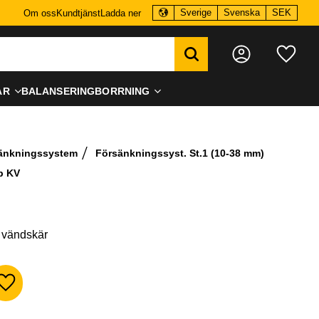
Sverige
Svenska
SEK
Om oss
Kundtjänst
Ladda ner
Favo
AR
BALANSERING
BORRNING
sänkningssystem
Försänkningssyst. St.1 (10-38 mm)
p KV
 vändskär
Lägg till i favoriter