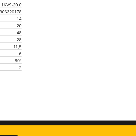
1KV9-20.0
906320178
14
20
48
28
11,5
6
90°
2