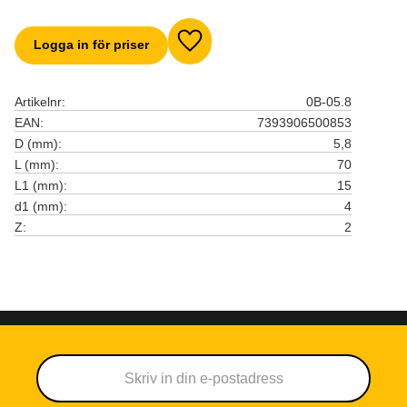
Logga in för priser
Lägg till i favoriter
Artikelnr
0B-05.8
EAN
7393906500853
D (mm)
5,8
L (mm)
70
L1 (mm)
15
d1 (mm)
4
Z
2