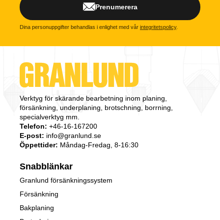
Prenumerera
Dina personuppgifter behandlas i enlighet med vår
integritetspolicy
.
Verktyg för skärande bearbetning inom planing,
försänkning, underplaning, brotschning, borrning,
specialverktyg mm.
Telefon:
+46-16-167200
E-post:
info@granlund.se
Öppettider:
Måndag-Fredag, 8-16:30
Snabblänkar
Granlund försänkningssystem
Försänkning
Bakplaning