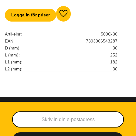
Logga in för priser
Lägg till i favoriter
Artikelnr
509C-30
EAN
7393906543287
D (mm)
30
L (mm)
252
L1 (mm)
182
L2 (mm)
30