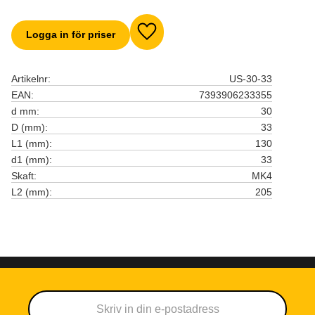
Logga in för priser
Lägg till i favoriter
Artikelnr
US-30-33
EAN
7393906233355
d mm
30
D (mm)
33
L1 (mm)
130
d1 (mm)
33
Skaft
MK4
L2 (mm)
205