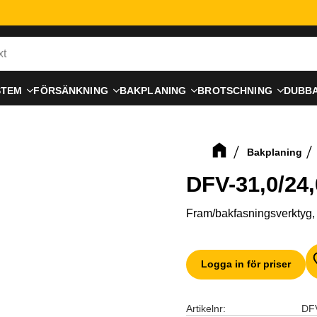
STEM
FÖRSÄNKNING
BAKPLANING
BROTSCHNING
DUBB
Bakplaning
DFV-31,0/24,
Fram/bakfasningsverktyg, 
Logga in för priser
Artikelnr
DFV