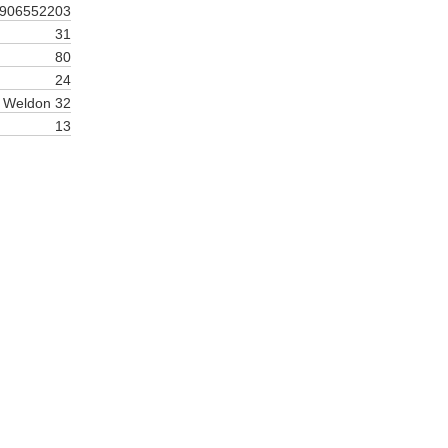
906552203
31
80
24
Weldon 32
13