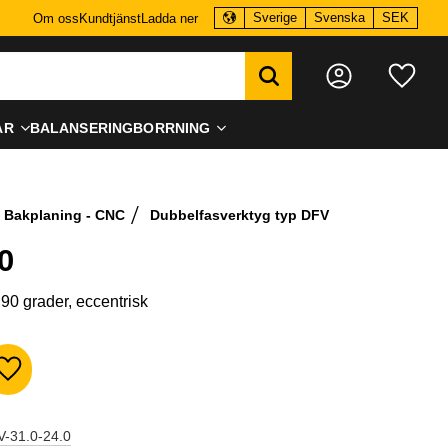
Sverige
Svenska
SEK
Om oss
Kundtjänst
Ladda ner
Favo
AR
BALANSERING
BORRNING
Bakplaning - CNC
Dubbelfasverktyg typ DFV
0
90 grader, eccentrisk
Lägg till i favoriter
-31.0-24.0