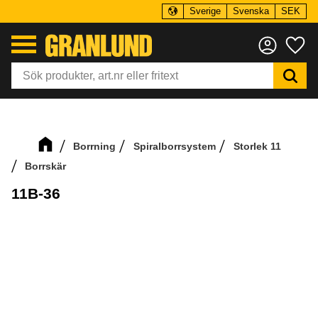
Sverige
Svenska
SEK
Meny
Fa
Borrning
Spiralborrsystem
Storlek 11
Borrskär
11B-36