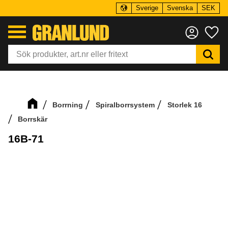
Sverige
Svenska
SEK
Meny
Fa
Borrning
Spiralborrsystem
Storlek 16
Borrskär
16B-71